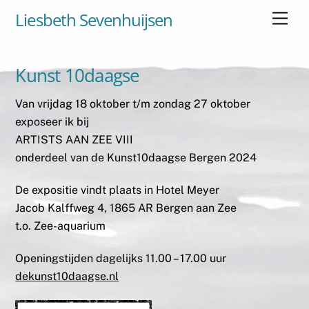
Skip
Liesbeth Sevenhuijsen
Men
to
content
Kunst 10daagse
Van vrijdag 18 oktober t/m zondag 27 oktober
exposeer ik bij
ARTISTS AAN ZEE VIII
onderdeel van de Kunst10daagse Bergen 2024
De expositie vindt plaats in Hotel Meyer
Jacob Kalffweg 4, 1865 AR Bergen aan Zee
t.o. Zee-aquarium
Openingstijden dagelijks 11.00 – 17.00 uur
dekunst10daagse.nl